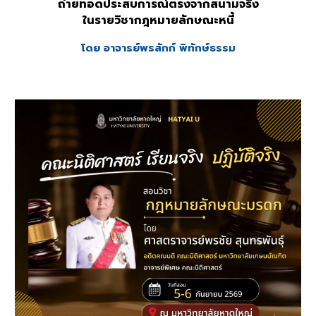
ถ่ายทอดประสบการณ์ตรงจากสนามจริง
ในรายวิชากฎหมาย
ลักษณะหนี้
โดย อาจารย์
พรสักก์ พิทักษ์ธรรม