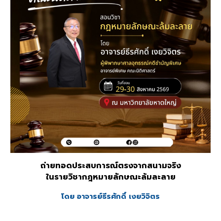
ถ่ายทอดประสบการณ์ตรงจากสนามจริง
ในรายวิชากฎหมาย
ลักษณะล้มละลาย
โดย อาจารย์
ธีรศักดิ์ เงยวิจิตร