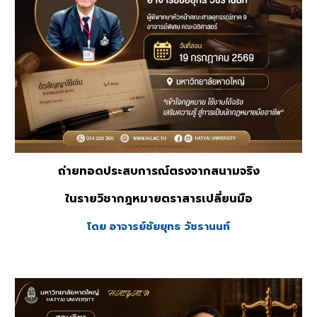
ถ่ายทอดประสบการณ์ตรงจากสนามจริง
ในรายวิชากฎหมายตราสารเปลี่ยนมือ
โดย อาจารย์ชัยยุทธ วัชรานนท์