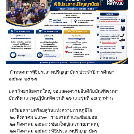
กำหนดการพิธีประสาทปริญญาบัตร ประจำปีการศึกษา
๒๕๖๗–๒๕๖๘
มหาวิทยาลัยหาดใหญ่ ขอแสดงความยินดีกับบัณฑิต มหา
บัณฑิต และดุษฎีบัณฑิต รุ่นที่ ๒๖ และรุ่นที่ ๒๗ ทุกท่าน
เตรียมความพร้อมสู่วันแห่งความภาคภูมิใจ
๒๐ สิงหาคม ๒๕๖๙ : รายงานตัวและซ้อมย่อย
๒๑ สิงหาคม ๒๕๖๙ : ซ้อมใหญ่และถ่ายภาพหมู่
๒๓ สิงหาคม ๒๕๖๙ : พิธีประสาทปริญญาบัตร