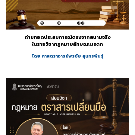
ถ่ายทอดประสบการณ์ตรงจากสนามจริง
ในรายวิชากฎหมาย
ลักษณะมรดก
โดย
ศาสตราจารย์พรชัย สุนทรพันธุ์