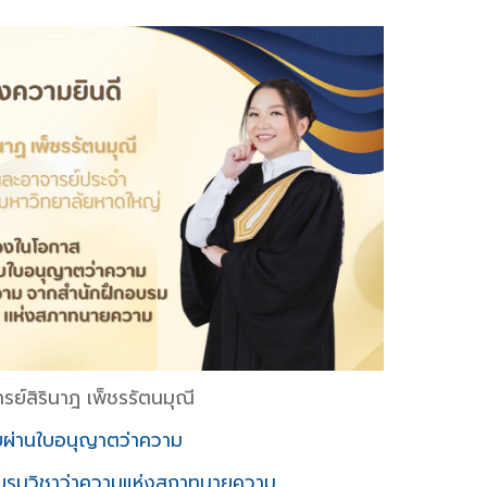
รย์สิรินาฎ เพ็ชรรัตนมุณี
ผ่านใบอนุญาตว่าความ
บรมวิชาว่าความแห่งสภาทนายความ