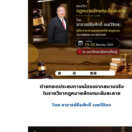
ถ่ายทอดประสบการณ์ตรงจากสนามจริง
ในรายวิชากฎหมาย
ลักษณะล้มละลาย
โดย อาจารย์
ธีรศักดิ์ เงยวิจิตร