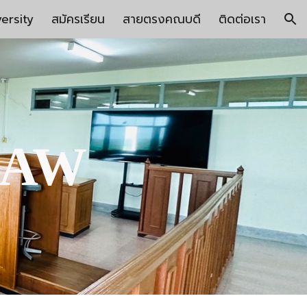
versity
สมัครเรียน
สายตรงคณบดี
ติดต่อเรา
ion
LAW