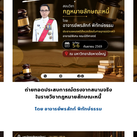
ถ่ายทอดประสบการณ์ตรงจากสนามจริง
ในรายวิชากฎหมาย
ลักษณะหนี้
โดย อาจารย์
พรสักก์ พิทักษ์ธรรม